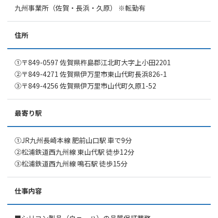
九州事業所（佐賀・長浜・久原） ※転勤有
住所
①〒849-0597 佐賀県杵島郡江北町大字上小田2201
②〒849-4271 佐賀県伊万里市東山代町長浜826-1
③〒849-4256 佐賀県伊万里市山代町久原1-52
最寄り駅
①JR九州長崎本線 肥前山口駅 車で9分
②松浦鉄道西九州線 東山代駅 徒歩12分
③松浦鉄道西九州線 鳴石駅 徒歩15分
仕事内容