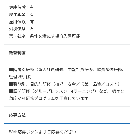
健康保険：有
厚生年金：有
雇用保険：有
労災保険：有
寮・社宅：条件を満たす場合入居可能
教育制度
■階層別研修（新入社員研修、中堅社員研修、課長補佐研修、
管理職研修）
■職能別、目的別研修（技術／安全／営業／品質／コスト）
■語学研修（グループレッスン、eラーニング）など、 様々な
角度から研修プログラムを用意しています
応募方法
Web応募ボタンよりご応募ください