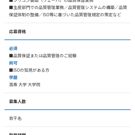
■シリコン製品（ウェーハ）の品質保証業務
■生産部門での品質管理業務／品質管理システムの構築／品質
保証体制の整備／ISO等に基づいた品質管理規定の策定など
応募資格
必須
■品質保証または品質管理のご経験
尚可
■ISOの知見がある方
学歴
高専 大学 大学院
募集人数
若干名