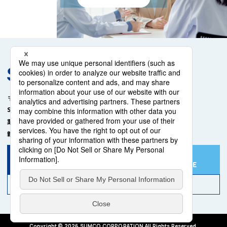
RECRUITING SITE
【本社】
〒105-8634 東京都港区芝浦一丁目2番1号
SUMCOを知る
働く環境・福利厚生を知る
業界を知る
SUMCOの人
新卒採用情報
2027年卒
2028年卒
ENTRY / MYPAGE
ENTRY / MYPAGE
SUMCO 公式YouTube
Copyright © 2026 SUMCO CORPORATION All Rights Reserved.