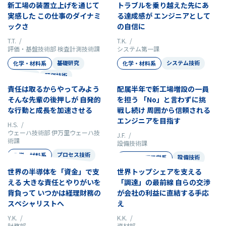
新工場の装置立上げを通じて
トラブルを乗り越えた先にあ
実感した この仕事のダイナミ
る達成感が エンジニアとして
ックさ
の自信に
T.T. /
T.K. /
評価・基盤技術部 検査計測技術課
システム第一課
基礎研究
システム技術
化学・材料系
化学・材料系
技術開発
評価技術
責任は取るからやってみよう
配属半年で新工場増設の一員
そんな先輩の後押しが 自発的
を担う 「No」と言わずに挑
な行動と成長を加速させる
戦し続け 周囲から信頼される
エンジニアを目指す
H.S. /
ウェーハ技術部 伊万里ウェーハ技
J.F. /
術課
設備技術課
プロセス技術
化学・材料系
設備技術
機械・精密工学系
世界の半導体を「資金」で支
世界トップシェアを支える
える 大きな責任とやりがいを
「調達」の最前線 自らの交渉
背負って いつかは経理財務の
が会社の利益に直結する手応
スペシャリストへ
え
Y.K. /
K.K. /
財務部
資材部