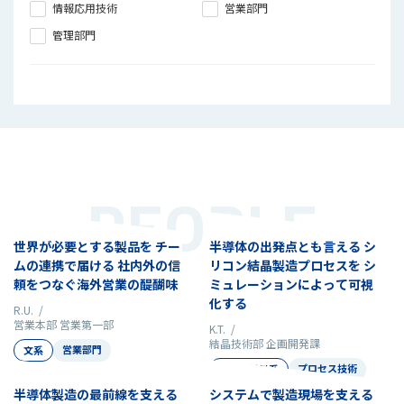
情報応用技術
営業部門
管理部門
PEOPLE
世界が必要とする製品を チー
半導体の出発点とも言える シ
ムの連携で届ける 社内外の信
リコン結晶製造プロセスを シ
頼をつなぐ海外営業の醍醐味
ミュレーションによって可視
化する
R.U. /
営業本部 営業第一部
K.T. /
結晶技術部 企画開発課
営業部門
文系
プロセス技術
化学・材料系
半導体製造の最前線を支える
システムで製造現場を支える