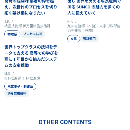
開発の醍醐味 部署の枠を超
出し 世界を支える成長産業で
え、次世代のプロセスを切り
ある SUMCO の魅力を多くの
拓く架け橋になりたい
人に伝えていく
T.K. /
R.K. /
結晶技術部 伊万里結晶技術課
九州総務部（本務） 人事労政部能
力開発課（兼務）
プロセス技術
物理系
管理部門
文系
世界トップクラスの技術をデ
ータで支える 高専での学びを
糧に 1 年目から挑んだシステ
ムの安定稼働
M.S. /
ICT 推進部 RTM 推進課
電気電子・制御系
情報応用技術
OTHER CONTENTS