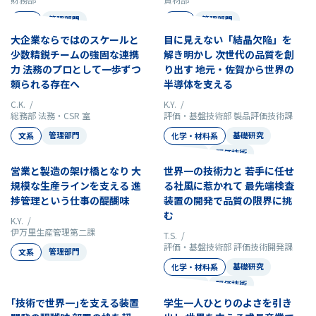
管理部門
管理部門
文系
文系
大企業ならではのスケールと
目に見えない「結晶欠陥」を
少数精鋭チームの強固な連携
解き明かし 次世代の品質を創
力 法務のプロとして一歩ずつ
り出す 地元・佐賀から世界の
頼られる存在へ
半導体を支える
C.K. /
K.Y. /
総務部 法務・CSR 室
評価・基盤技術部 製品評価技術課
管理部門
基礎研究
文系
化学・材料系
技術開発
評価技術
営業と製造の架け橋となり 大
世界一の技術力と 若手に任せ
規模な生産ラインを支える 進
る社風に惹かれて 最先端検査
捗管理という仕事の醍醐味
装置の開発で品質の限界に挑
む
K.Y. /
伊万里生産管理第二課
T.S. /
評価・基盤技術部 評価技術開発課
管理部門
文系
基礎研究
化学・材料系
技術開発
評価技術
｢技術で世界一｣を支える装置
学生一人ひとりのよさを引き