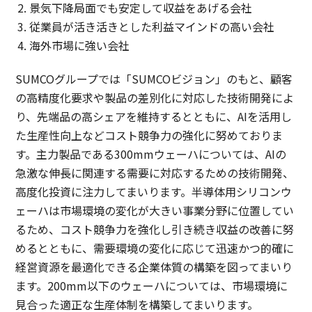
景気下降局面でも安定して収益をあげる会社
従業員が活き活きとした利益マインドの高い会社
海外市場に強い会社
SUMCOグループでは「SUMCOビジョン」のもと、顧客
の高精度化要求や製品の差別化に対応した技術開発によ
り、先端品の高シェアを維持するとともに、AIを活用し
た生産性向上などコスト競争力の強化に努めておりま
す。主力製品である300mmウェーハについては、AIの
急激な伸長に関連する需要に対応するための技術開発、
高度化投資に注力してまいります。半導体用シリコンウ
ェーハは市場環境の変化が大きい事業分野に位置してい
るため、コスト競争力を強化し引き続き収益の改善に努
めるとともに、需要環境の変化に応じて迅速かつ的確に
経営資源を最適化できる企業体質の構築を図ってまいり
ます。200mm以下のウェーハについては、市場環境に
見合った適正な生産体制を構築してまいります。