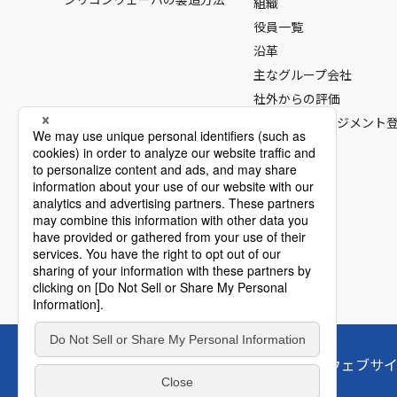
組織
役員一覧
沿革
主なグループ会社
社外からの評価
ISO / IATF マネジメン
お問い合わせ
ウェブサ