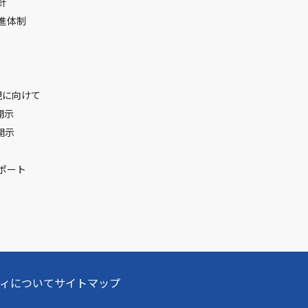
針
進体制
現に向けて
開示
開示
ポート
ィについて
サイトマップ