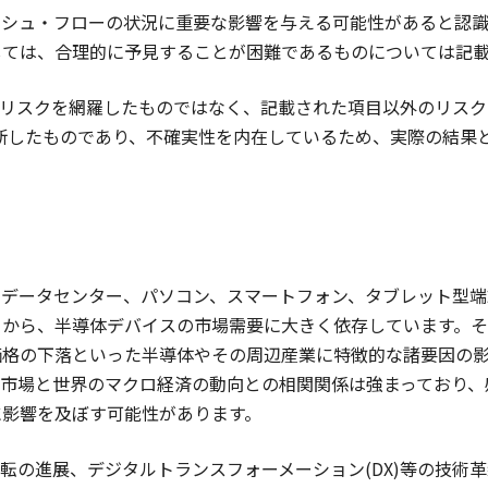
ッシュ・フローの状況に重要な影響を与える可能性があると認識
しては、合理的に予見することが困難であるものについては記
のリスクを網羅したものではなく、記載された項目以外のリスク
が判断したものであり、不確実性を内在しているため、実際の結果
、データセンター、パソコン、スマートフォン、タブレット型端
とから、半導体デバイスの市場需要に大きく依存しています。
価格の下落といった半導体やその周辺産業に特徴的な諸要因の
ス市場と世界のマクロ経済の動向との相関関係は強まっており、
に影響を及ぼす可能性があります。
転の進展、デジタルトランスフォーメーション(DX)等の技術革