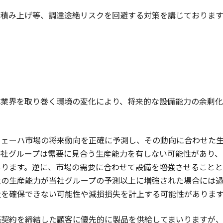
の積み上げ等、調達途絶リスクを回避する対策を講じておりま
体業界を取り巻く環境の変化により、将来的な設備能力の余剰
ウェーハ市場の将来動向を正確に予測し、その動向に合わせた
当社グループは需要に見合う生産能力を有しない可能性があり、
あります。逆に、市場の需要に合わせて設備を増強させることと
社の生産能力が当社グループの予測以上に増強された場合には過
量を確保できない可能性や減損損失を計上する可能性がありま
売契約を締結した顧客に優先的に製品を供給してまいりますが