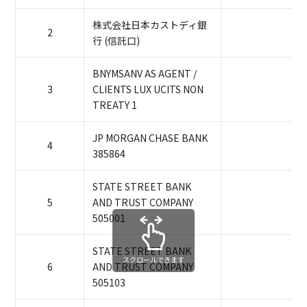
株式会社日本カストディ銀
2
行 (信託口)
BNYMSANV AS AGENT /
3
CLIENTS LUX UCITS NON
TREATY 1
JP MORGAN CHASE BANK
4
385864
STATE STREET BANK
5
AND TRUST COMPANY
505001
STATE STREET BANK
スクロールできます
6
AND TRUST COMPANY
505103