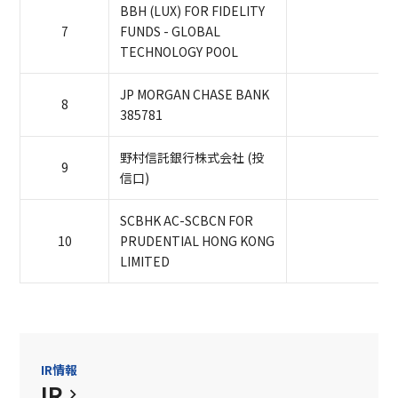
BBH (LUX) FOR FIDELITY
7
FUNDS - GLOBAL
TECHNOLOGY POOL
JP MORGAN CHASE BANK
8
385781
野村信託銀行株式会社 (投
9
信口)
SCBHK AC-SCBCN FOR
10
PRUDENTIAL HONG KONG
LIMITED
IR情報
IR