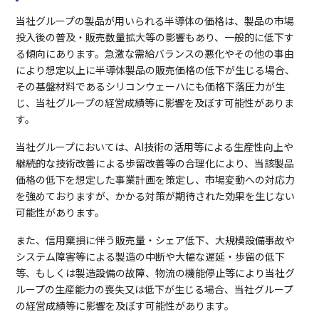
当社グループの製品が用いられる半導体の価格は、製品の市場
投入後の普及・販売数量拡大等の影響もあり、一般的に低下す
る傾向にあります。急激な需給バランスの悪化やその他の事由
により想定以上に半導体製品の販売価格の低下が生じる場合、
その基盤材料であるシリコンウェーハにも価格下落圧力が生
じ、当社グループの経営成績等に影響を及ぼす可能性がありま
す。
当社グループにおいては、AI技術の活用等による生産性向上や
継続的な技術改善による歩留改善等の合理化により、当該製品
価格の低下を想定した事業計画を策定し、市場変動への対応力
を強めておりますが、かかる対策が期待された効果を生じない
可能性があります。
また、信用棄損に伴う販売量・シェア低下、大規模設備事故や
システム障害等による製造の中断や大幅な遅延・歩留の低下
等、もしくは製造設備の故障、物流の機能停止等により当社グ
ループの生産能力の喪失又は低下が生じる場合、当社グループ
の経営成績等に影響を及ぼす可能性があります。