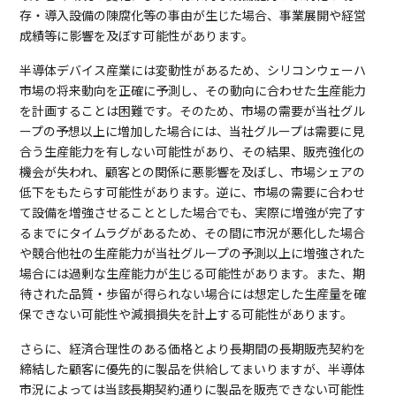
存・導入設備の陳腐化等の事由が生じた場合、事業展開や経営
成績等に影響を及ぼす可能性があります。
半導体デバイス産業には変動性があるため、シリコンウェーハ
市場の将来動向を正確に予測し、その動向に合わせた生産能力
を計画することは困難です。そのため、市場の需要が当社グル
ープの予想以上に増加した場合には、当社グループは需要に見
合う生産能力を有しない可能性があり、その結果、販売強化の
機会が失われ、顧客との関係に悪影響を及ぼし、市場シェアの
低下をもたらす可能性があります。逆に、市場の需要に合わせ
て設備を増強させることとした場合でも、実際に増強が完了す
るまでにタイムラグがあるため、その間に市況が悪化した場合
や競合他社の生産能力が当社グループの予測以上に増強された
場合には過剰な生産能力が生じる可能性があります。また、期
待された品質・歩留が得られない場合には想定した生産量を確
保できない可能性や減損損失を計上する可能性があります。
さらに、経済合理性のある価格とより長期間の長期販売契約を
締結した顧客に優先的に製品を供給してまいりますが、半導体
市況によっては当該長期契約通りに製品を販売できない可能性