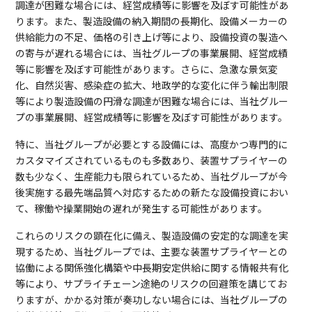
調達が困難な場合には、経営成績等に影響を及ぼす可能性があ
ります。また、製造設備の納入期間の長期化、設備メーカーの
供給能力の不足、価格の引き上げ等により、設備投資の製造へ
の寄与が遅れる場合には、当社グループの事業展開、経営成績
等に影響を及ぼす可能性があります。さらに、急激な景気変
化、自然災害、感染症の拡大、地政学的な変化に伴う輸出制限
等により製造設備の円滑な調達が困難な場合には、当社グルー
プの事業展開、経営成績等に影響を及ぼす可能性があります。
特に、当社グループが必要とする設備には、高度かつ専門的に
カスタマイズされているものも多数あり、装置サプライヤーの
数も少なく、生産能力も限られているため、当社グループが今
後実施する最先端品質へ対応するための新たな設備投資におい
て、稼働や操業開始の遅れが発生する可能性があります。
これらのリスクの顕在化に備え、製造設備の安定的な調達を実
現するため、当社グループでは、主要な装置サプライヤーとの
協働による関係強化構築や中長期安定供給に関する情報共有化
等により、サプライチェーン途絶のリスクの回避策を講じてお
りますが、かかる対策が奏功しない場合には、当社グループの