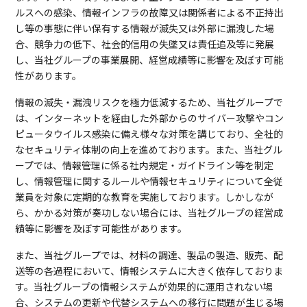
ルスへの感染、情報インフラの故障又は関係者による不正持出
し等の事態に伴い保有する情報が滅失又は外部に漏洩した場
合、競争力の低下、社会的信用の失墜又は責任追及等に発展
し、当社グループの事業展開、経営成績等に影響を及ぼす可能
性があります。
情報の滅失・漏洩リスクを極力低減するため、当社グループで
は、インターネットを経由した外部からのサイバー攻撃やコン
ピュータウイルス感染に備え様々な対策を講じており、全社的
なセキュリティ体制の向上を進めております。また、当社グル
ープでは、情報管理に係る社内規定・ガイドライン等を制定
し、情報管理に関するルールや情報セキュリティについて全従
業員を対象に定期的な教育を実施しております。しかしなが
ら、かかる対策が奏功しない場合には、当社グループの経営成
績等に影響を及ぼす可能性があります。
また、当社グループでは、材料の調達、製品の製造、販売、配
送等の各過程において、情報システムに大きく依存しておりま
す。当社グループの情報システムが効果的に運用されない場
合、システムの更新や代替システムへの移行に問題が生じる場