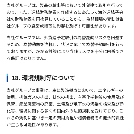
当社グループは、製品の輸出等において外貨建て取引を行って
おり、また、連結財務諸表を作成するにあたって海外連結子会
社の財務諸表を円換算していることから、為替相場の変動は当
社グループの経営成績等に影響を及ぼす可能性があります。
当社グループでは、外貨建予定取引の為替変動リスクを回避す
るため、為替動向を注視し、状況に応じて為替予約取引を行っ
ておりますが、かかる対策により当該リスクを十分に回避でき
る保証はありません。
18. 環境規制等について
当社グループの事業は、主に製造拠点において、エネルギーの
使用、排気ガスの排出、排水の排出、有害化学物質の使用及び
保管、産業廃棄物の廃棄、土壌及び地下水の汚染の検査及び浄
化等、環境に関する多くの国内外の法的規制を受けており、こ
れらの規制に基づき一定の費用負担や賠償義務その他法的責任
が生じる可能性があります。