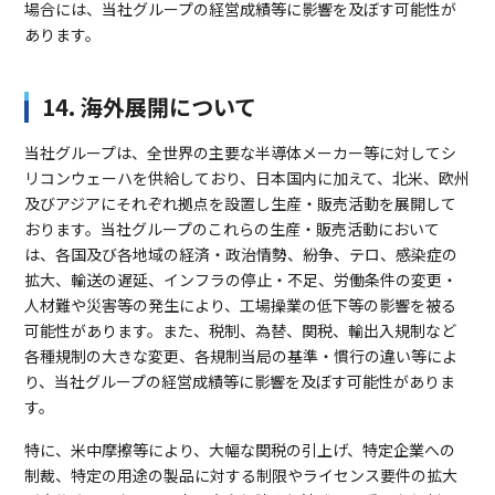
場合には、当社グループの経営成績等に影響を及ぼす可能性が
あります。
14. 海外展開について
当社グループは、全世界の主要な半導体メーカー等に対してシ
リコンウェーハを供給しており、日本国内に加えて、北米、欧州
及びアジアにそれぞれ拠点を設置し生産・販売活動を展開して
おります。当社グループのこれらの生産・販売活動において
は、各国及び各地域の経済・政治情勢、紛争、テロ、感染症の
拡大、輸送の遅延、インフラの停止・不足、労働条件の変更・
人材難や災害等の発生により、工場操業の低下等の影響を被る
可能性があります。また、税制、為替、関税、輸出入規制など
各種規制の大きな変更、各規制当局の基準・慣行の違い等によ
り、当社グループの経営成績等に影響を及ぼす可能性がありま
す。
特に、米中摩擦等により、大幅な関税の引上げ、特定企業への
制裁、特定の用途の製品に対する制限やライセンス要件の拡大