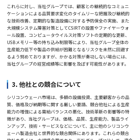
これらに対し、当社グループでは、顧客との継続的なコミュニ
ケーションによる品質要求変化のタイムリーな把握及び継続的
な技術改善、定期的な製造設備に対する予防保全の実施、また
大規模システム障害対策としてCSIRTの設置やファイヤーウォ
ール設置、コンピュータウイルス対策ソフトの定期的な更新、
USBメモリー等の持ち込み制限等により、当社グループ全体の
生産能力低下や製品の供給が困難となるリスクを未然に回避す
るよう努めておりますが、かかる対策が奏功しない場合には、
当社グループの経営成績等に影響を及ぼす可能性があります。
3. 他社との競合について
シリコンウェーハ市場は、多額の設備投資、主要顧客からの品
質、価格及び納期等に関する厳しい要請、競合他社による生産
能力の増強による需給バランスの悪化、技術革新の影響等の特
徴があり、当社グループは、価格、品質、生産能力、製品ライ
ンアップ、技術・サービスなどについて、主に他のシリコンウ
ェーハ製造会社と世界的な競合関係にあります。これらの競合