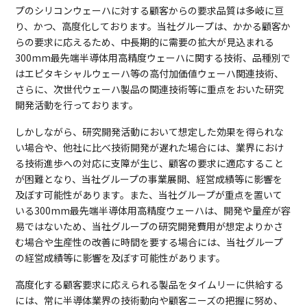
プのシリコンウェーハに対する顧客からの要求品質は多岐に亘
り、かつ、高度化しております。当社グループは、かかる顧客か
らの要求に応えるため、中長期的に需要の拡大が見込まれる
300mm最先端半導体用高精度ウェーハに関する技術、品種別で
はエピタキシャルウェーハ等の高付加価値ウェーハ関連技術、
さらに、次世代ウェーハ製品の関連技術等に重点をおいた研究
開発活動を行っております。
しかしながら、研究開発活動において想定した効果を得られな
い場合や、他社に比べ技術開発が遅れた場合には、業界におけ
る技術進歩への対応に支障が生じ、顧客の要求に適応すること
が困難となり、当社グループの事業展開、経営成績等に影響を
及ぼす可能性があります。また、当社グループが重点を置いて
いる300mm最先端半導体用高精度ウェーハは、開発や量産が容
易ではないため、当社グループの研究開発費用が想定よりかさ
む場合や生産性の改善に時間を要する場合には、当社グループ
の経営成績等に影響を及ぼす可能性があります。
高度化する顧客要求に応えられる製品をタイムリーに供給する
には、常に半導体業界の技術動向や顧客ニーズの把握に努め、