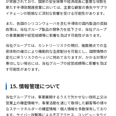
が実施されており、国家の安全保障や経済成長に重要な役割を
果たす半導体関連産業においては、主要な顧客の喪失やサプラ
イチェーンの毀損など深刻な影響を受ける可能性があります。
また、各国のシリコンウェーハを含む半導体の国内製造の奨励
政策は、当社グループ製品の競争力を低下させ、当社グループ
の事業展開や経営成績等に影響を及ぼす可能性があります。
当社グループでは、カントリーリスクの検討、複数拠点での生
産体制の確立により機動的な生産配分を可能とし、国際情勢の
変化に伴うリスクのヘッジに努めておりますが、かかる対策が
奏功しない場合には、当社グループの経営成績等に影響を及ぼ
す可能性があります。
15. 情報管理について
当社グループでは、事業展開するうえで欠かせない技術上又は
営業上の機密情報や、事業活動を通じて取得した顧客等の様々
なステークホルダーの機密情報・個人情報を多数保有しており
ます。サイバー攻撃等による不正アクセス、コンピュータウイ