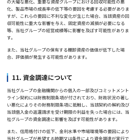
の大幅な悪化、重要な資産グループにおける回収可能性の悪
化、製品市場の成長率の低下等の要因を考慮する必要がありま
すが、これらの要因に不利な変化が生じた場合、当該資産の回
収可能性に重大な影響を与え、固定資産の減損が必要になる
等、当社グループの経営成績等に影響を及ぼす可能性がありま
す。
また、当社グループの保有する棚卸資産の価値が低下した場
合、評価損が発生する可能性があります。
11. 資金調達について
当社グループの金融機関からの借入の一部及びコミットメント
ライン契約には財務制限条項が付されており、財政状況の著し
い悪化によりその財務制限条項に抵触し、当該契約の解約及び
当該借入金の返還請求を受け期限の利益を失った場合には、当
社グループの資金調達に影響を及ぼす可能性があります。
また、信用格付けの低下、金利水準や市場環境等の要因により
当社グループが希望する時期又は条件により資金調達が実行で