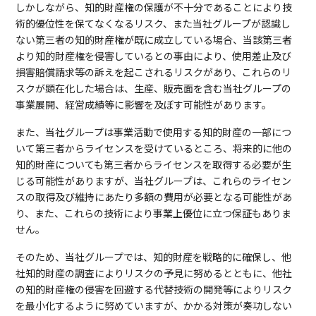
しかしながら、知的財産権の保護が不十分であることにより技
術的優位性を保てなくなるリスク、また当社グループが認識し
ない第三者の知的財産権が既に成立している場合、当該第三者
より知的財産権を侵害しているとの事由により、使用差止及び
損害賠償請求等の訴えを起こされるリスクがあり、これらのリ
スクが顕在化した場合は、生産、販売面を含む当社グループの
事業展開、経営成績等に影響を及ぼす可能性があります。
また、当社グループは事業活動で使用する知的財産の一部につ
いて第三者からライセンスを受けているところ、将来的に他の
知的財産についても第三者からライセンスを取得する必要が生
じる可能性がありますが、当社グループは、これらのライセン
スの取得及び維持にあたり多額の費用が必要となる可能性があ
り、また、これらの技術により事業上優位に立つ保証もありま
せん。
そのため、当社グループでは、知的財産を戦略的に確保し、他
社知的財産の調査によりリスクの予見に努めるとともに、他社
の知的財産権の侵害を回避する代替技術の開発等によりリスク
を最小化するように努めていますが、かかる対策が奏功しない