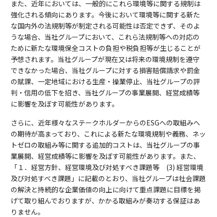
また、近年においては、一般的にこれら環境等に関する規制は
強化される傾向にあります。今後において環境等に関する新た
な国内外の法規制等が制定される可能性は否定できず、そのよ
うな場合、当社グループにおいて、これら法規制等への対応の
ために新たな環境保全コストの負担や税負担等が生じることが
予想されます。当社グループが現在又は将来の環境規制を遵守
できなかった場合、当社グループに対する損害賠償請求や罰金
の賦課、一定地域における生産・操業停止、当社グループの評
判・信用の低下を招き、当社グループの事業展開、経営成績等
に影響を及ぼす可能性があります。
さらに、近年様々なステークホルダーからのESGへの取組みへ
の期待が高まっており、これによる新たな環境規制や義務、ネッ
トゼロの取組み等に関する追加的コストは、当社グループの事
業展開、経営成績等に影響を及ぼす可能性があります。また、
「１．経営方針、経営環境及び対処すべき課題等 (3) 経営環境
及び対処すべき課題」に記載のとおり、当社グループは社会課題
の解決と持続的な企業価値の向上に向けて重点課題に目標を掲
げて取り組んでおりますが、かかる取組みが奏功する保証はあ
りません。