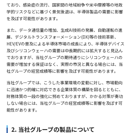
ており、感染症の流行、国家間の地域紛争や米中摩擦等の地政
学的リスクなどに基づく景気後退は、半導体製品の需要に影響
を及ぼす可能性があります。
また、データ通信量の増加、生成AI技術の発展、自動運転の進
展、デジタルトランスフォーメーション(DX)等の技術革新、
HEV/EVの普及による半導体市場の成長により、半導体デバイス
及びシリコンウェーハの需要は中長期的には拡大すると見込ん
でおりますが、当社グループの期待通りにシリコンウェーハの
需要が増加する保証はなく、実際の市況と異なる場合には、当
社グループの経営成績等に影響を及ぼす可能性があります。
当社グループでは、こうした事業環境の変動に対し、市場動向
に迅速かつ的確に対応できる企業体質の構築を図るとともに、
財務体質の一段の強化に努めておりますが、かかる対策が奏功
しない場合には、当社グループの経営成績等に影響を及ぼす可
能性があります。
2. 当社グループの製品について