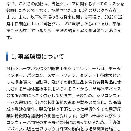
なお、これらの記載は、当社グループに関するすべてのリスクを
網羅したものではなく、記載された項目以外のリスクも存在し
ます。また、以下の事項のうち将来に関する事項は、2025年12
月末日現在において当社グループが判断したものであり、不確
実性を内在しているため、実際の結果と異なる可能性がありま
す。
1. 事業環境について
当社グループが製造及び販売するシリコンウェーハは、データ
センター、パソコン、スマートフォン、タブレット型端末とい
った携帯端末、自動車、及びその他民生品を含む各種製品に使
用される半導体基板等に用いられることから、半導体デバイス
の市場需要に大きく依存しています。そのため、シリコンウェ
ーハの需要は、急速な技術革新の進展や製品の陳腐化、製品構
成の急速な変化、製品価格の下落といった半導体やその周辺産
業に特徴的な諸要因の影響を受けます。近時は半導体及びシリ
コンウェーハ市場のすそ野が急速に広まっているため、半導体
デバイス市場と世界のマクロ経済の動向との相関関係は強まっ