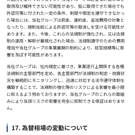
取得及び維持できない可能性があり、仮に取得できた場合でも
許認可等に付された一定の条件、制限や限定を遵守できなかっ
た場合には、当社グループは罰金、違約金、追加費用の対象と
なったり、規制当局による許認可等の取消しを受ける可能性が
あります。また、今後、これらの法規制が強化され、又は法規
制の運用・解釈が厳格化された場合、法規制遵守のための費用
増加や当社グループの事業展開の制約により、経営成績等に影
響を及ぼす可能性があります。
当社グループは、社内規定に基づき、事業遂行上関係する各種
法規制の主管部門を定め、各主管部門が法規制の制定・改廃状
況を継続的にモニタリングし、迅速に対応する法令遵守体制を
構築することで、法規制の強化等のリスクによる影響を最小限
に抑えるよう努めておりますが、当社グループのこれらの取組
みにより当該リスクの影響を完全に抑制できる保証はありませ
ん。
17. 為替相場の変動について