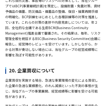
これら自然災害、事故等のリスクへの対策として、当社グルー
プではBCP(事業継続計画)を策定し、設備耐震・免震対策、資材
予備品の備蓄、防災備品・備蓄品の整備、復旧・操業再開手順
の明確化、BCP訓練をはじめとした各種訓練等の対策を推進し
ています。これらの対策の進捗や内容見直しについては、年２
回、全社的な会議である生産BCM(Business Continuity
Management)推進会議で審議され、その結果は、毎年、リスク
管理全般を統括するBSC(Business Security Committee)会議に
報告し、経営陣のレビューを受けています。しかしながら、か
かる対策が奏功しない場合には、当社グループの経営成績等に
影響を及ぼす可能性があります。
20. 企業買収について
企業買収を実施する場合、急速な事業環境の変化による買収し
た企業の急速な業績悪化、のれん減損といった不測の事態が生
じ、当社グループの事業展開、経営成績等に影響を受ける可能
性があります。
当社グループは、企業買収の実施を検討する際には、買収先企