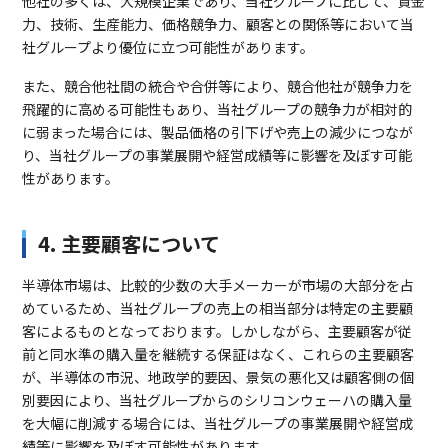
他社の多くは、大規模企業であり、当社グループに比して、資金
力、技術、生産能力、価格競争力、顧客との関係等において当
社グループより優位に立つ可能性があります。
また、競合他社間の統合や合併等により、競合他社が競争力を
飛躍的に高める可能性もあり、当社グループの競争力が相対的
に弱まった場合には、製品価格の引下げや売上の減少につなが
り、当社グループの事業展開や経営成績等に影響を及ぼす可能
性があります。
4. 主要顧客について
半導体市場は、比較的少数の大手メーカーが市場の大部分を占
めているため、当社グループの売上の相当部分は特定の主要顧
客によるものとなっております。しかしながら、主要顧客が従
前と同水準の購入量を継続する保証はなく、これらの主要顧客
が、半導体の市況、地政学的要因、景気の悪化又は顧客側の個
別要因により、当社グループからのシリコンウェーハの購入量
を大幅に削減する場合には、当社グループの事業展開や経営成
績等に影響を及ぼす可能性があります。